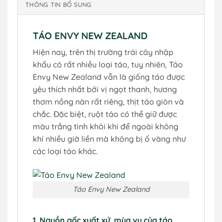
THÔNG TIN BỔ SUNG
TÁO ENVY NEW ZEALAND
Hiện nay, trên thị trường trái cây nhập
khẩu có rất nhiều loại táo, tuy nhiên, Táo
Envy New Zealand vẫn là giống táo được
yêu thích nhất bởi vị ngọt thanh, hương
thơm nồng nàn rất riêng, thịt táo giòn và
chắc. Đặc biệt, ruột táo có thể giữ được
màu trắng tinh khôi khi để ngoài không
khí nhiều giờ liền mà không bị ố vàng như
các loại táo khác.
Táo Envy New Zealand
1. Nguồn gốc xuất xứ, mùa vụ của táo