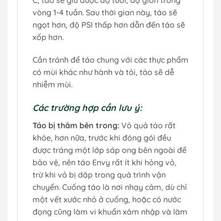
C, táo sẽ giữ được độ tươi, độ giòn trong
vòng 1-4 tuần. Sau thời gian này, táo sẽ
ngọt hơn, độ PSI thấp hơn dẫn đến táo sẽ
xốp hơn.
Cần tránh để táo chung với các thực phẩm
có mùi khác như hành và tỏi, táo sẽ dễ
nhiễm mùi.
Các trường hợp cần lưu ý:
Táo bị thâm bên trong:
Vỏ quả táo rất
khỏe, hơn nữa, trước khi đóng gói đều
được tráng một lớp sáp ong bên ngoài để
bảo vệ, nên táo Envy rất ít khi hỏng vỏ,
trừ khi vỏ bị dập trong quá trình vận
chuyển. Cuống táo là nơi nhạy cảm, dù chỉ
một vết xước nhỏ ở cuống, hoặc có nước
đọng cũng làm vi khuẩn xâm nhập và làm