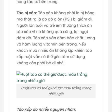
hỏng táo từ bên trong.
Táo bị xốp:
Táo xốp không phải là bị hỏng
mà thật ra là do độ giòn (PSI) bị giảm đi.
Người lớn tuổi và trẻ em thường thích ăn
táo xốp vì nó không quá cứng, lại ngọt
đậm đà. Táo xốp vẫn đảm bảo chất lượng
và hàm lượng vitamin bên trong. Nếu
khách mua nhiều ăn không kịp khiến táo
xốp ruột vẫn có thể yên tâm sử dụng
không cần phải bỏ đi nhé!
Ruột táo có thể giữ được màu trắng trong
nhiều giờ
Táo xốp do nhiều nguyên nhân: