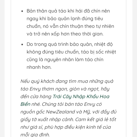
Bản thân quả táo khi hái đã chín nên
ngay khi bảo quản lạnh đúng tiêu
chuẩn, nó vẫn chín thuận theo tự nhiên
và trở nên xốp hơn theo thời gian.
Do trong quá trình bảo quản, nhiệt độ
không đúng tiêu chuẩn, táo bị sốc nhiệt
cũng là nguyên nhân làm táo chín
nhanh hơn.
Nếu quý khách đang tìm mua những quả
táo Envy thơm ngon, giòn và ngọt, hãy
đến cửa hàng
Trái Cây Nhập Khẩu Hoa
Biển
nhé. Chúng tôi bán táo Envy có
nguồn gốc NewZealand và Mỹ, với đầy đủ
giấy tờ xuất nhập cảnh. Cam kết giá lẻ tốt
như giá sỉ, phù hợp điều kiện kinh tế của
mỗi gia đình.