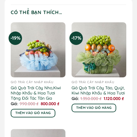
CÓ THỂ BẠN THÍCH…
-19%
-17%
GIỎ TRÁI CÂY NHẬP KHẨU
GIỎ TRÁI CÂY NHẬP KHẨU
Giỏ Quà Trái Cây Nho,Kiwi
Giỏ Quà Trái Cây Táo, Quýt,
Nhập Khẩu & Hoa Tươi
Kiwi Nhập Khẩu & Hoa Tươi
Tặng Đối Tác Tân Gia
Giá
Giá
1.350.000
₫
1.120.000
₫
gốc
hiện
Giá
Giá
990.000
₫
800.000
₫
là:
tại
gốc
hiện
THÊM VÀO GIỎ HÀNG
1.350.000 ₫.
là:
là:
tại
THÊM VÀO GIỎ HÀNG
1.120.0
990.000 ₫.
là:
800.000 ₫.