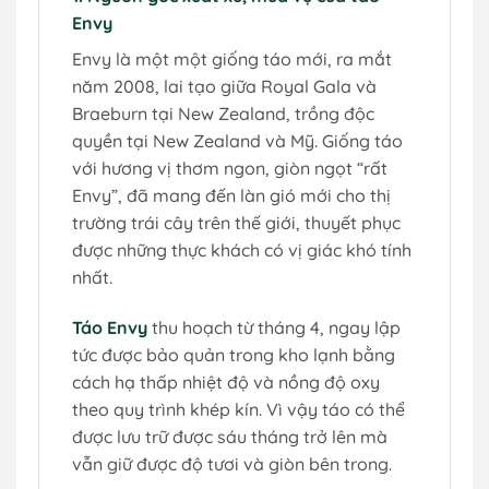
Envy
Envy là một một giống táo mới, ra mắt
năm 2008, lai tạo giữa Royal Gala và
Braeburn tại New Zealand, trồng độc
quyền tại New Zealand và Mỹ. Giống táo
với hương vị thơm ngon, giòn ngọt “rất
Envy”, đã mang đến làn gió mới cho thị
trường trái cây trên thế giới, thuyết phục
được những thực khách có vị giác khó tính
nhất.
Táo Envy
thu hoạch từ tháng 4, ngay lập
tức được bảo quản trong kho lạnh bằng
cách hạ thấp nhiệt độ và nồng độ oxy
theo quy trình khép kín. Vì vậy táo có thể
được lưu trữ được sáu tháng trở lên mà
vẫn giữ được độ tươi và giòn bên trong.