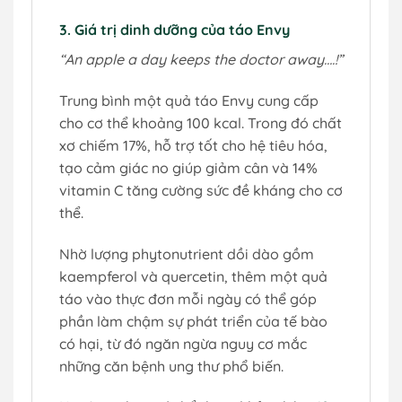
3. Giá trị dinh dưỡng của táo Envy
“An apple a day keeps the doctor away….!”
Trung bình một quả táo Envy cung cấp
cho cơ thể khoảng 100 kcal. Trong đó chất
xơ chiếm 17%, hỗ trợ tốt cho hệ tiêu hóa,
tạo cảm giác no giúp giảm cân và 14%
vitamin C tăng cường sức đề kháng cho cơ
thể.
Nhờ lượng phytonutrient dồi dào gồm
kaempferol và quercetin, thêm một quả
táo vào thực đơn mỗi ngày có thể góp
phần làm chậm sự phát triển của tế bào
có hại, từ đó ngăn ngừa nguy cơ mắc
những căn bệnh ung thư phổ biến.