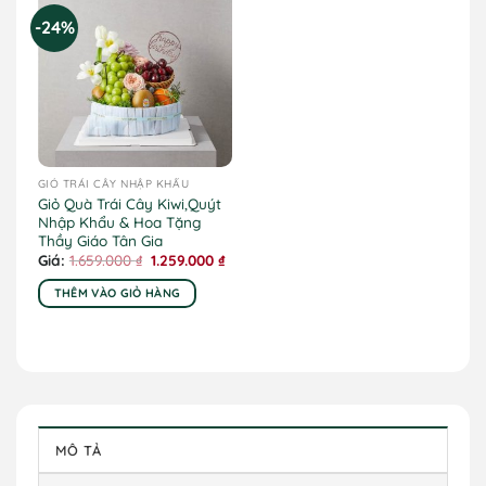
-24%
GIỎ TRÁI CÂY NHẬP KHẨU
Giỏ Quà Trái Cây Kiwi,Quýt
Nhập Khẩu & Hoa Tặng
Thầy Giáo Tân Gia
Giá
Giá
1.659.000
₫
1.259.000
₫
gốc
hiện
là:
tại
THÊM VÀO GIỎ HÀNG
1.659.000 ₫.
là:
1.259.000 ₫.
MÔ TẢ