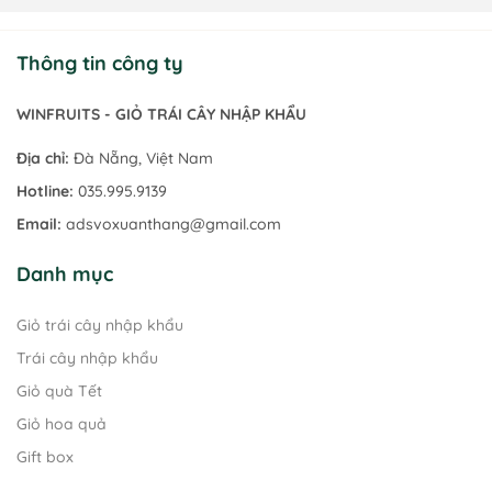
Thông tin công ty
GIỎ TRÁI CÂY NHẬP KHẨU
WINFRUITS - TRÁI CÂY NHẬP KHẨU -
WINFRUITS - GIỎ TRÁI CÂY NHẬP KHẨU
Địa chỉ:
Đà Nẵng, Việt Nam
Hotline:
035.995.9139
Email:
adsvoxuanthang@gmail.com
Danh mục
Giỏ trái cây nhập khẩu
Trái cây nhập khẩu
Giỏ quà Tết
Giỏ hoa quả
Gift box