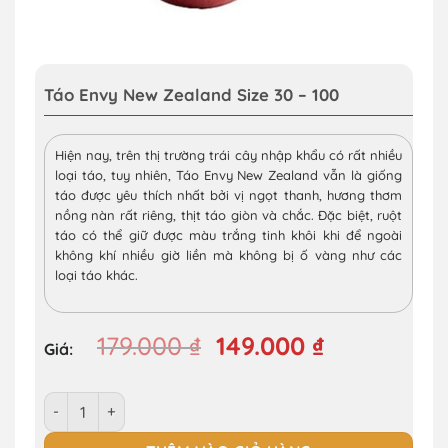
Táo Envy New Zealand Size 30 – 100
Hiện nay, trên thị trường trái cây nhập khẩu có rất nhiều
loại táo, tuy nhiên, Táo Envy New Zealand vẫn là giống
táo được yêu thích nhất bởi vị ngọt thanh, hương thơm
nồng nàn rất riêng, thịt táo giòn và chắc. Đặc biệt, ruột
táo có thể giữ được màu trắng tinh khôi khi để ngoài
không khí nhiều giờ liền mà không bị ố vàng như các
loại táo khác.
Giá
Giá
179.000
₫
149.000
₫
gốc
hiện
là:
tại
Táo Envy New Zealand Size 30 - 100 số lượng
179.000 ₫.
là:
149.000 ₫.