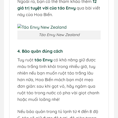
Ngoài ra, bạn có thể tham khảo thêm
12
giá trị tuyệt vời của táo Envy
qua bài viết
này của Hoa Biển.
Táo Envy New Zealand
4. Bảo quản đúng cách
Tuy ruột
táo Envy
có khả năng giữ được
màu trắng tinh khôi trong nhiều giờ, tuy
nhiên nếu bạn muốn ruột táo trắng lâu
hơn nữa, Hoa Biển mách bạn một mẹo
đơn giản: sau khi gọt vỏ, hãy ngâm qua
ruột táo trong nước có pha vài giọt chanh
hoặc muối loãng nhé!
Nếu bảo quản trong tủ lạnh từ 4 đến 8 độ