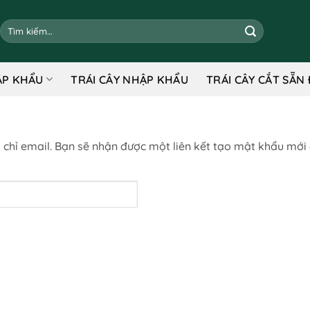
Tìm
kiếm:
ẬP KHẨU
TRÁI CÂY NHẬP KHẨU
TRÁI CÂY CẮT SẴN
chỉ email. Bạn sẽ nhận được một liên kết tạo mật khẩu mới 