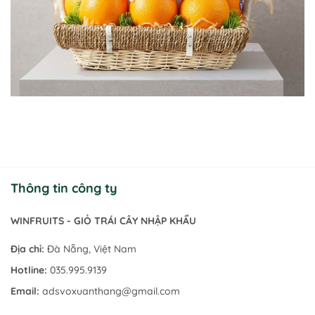
Thông tin công ty
GIỎ TRÁI CÂY NHẬP KHẨU
WINFRUITS - TRÁI CÂY NHẬP KHẨU -
WINFRUITS - GIỎ TRÁI CÂY NHẬP KHẨU
Địa chỉ:
Đà Nẵng, Việt Nam
Hotline:
035.995.9139
Email:
adsvoxuanthang@gmail.com