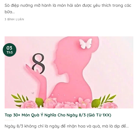
Sò điệp nướng mỡ hành là món hải sản được yêu thích trong các
bữa...
3 BÌNH LUẬN
03
Th3
Top 30+ Món Quà Ý Nghĩa Cho Ngày 8/3 (Giá Từ 1XX)
Ngày 8/3 không chỉ là ngày để nhận hoa và quà, mà là dịp để...