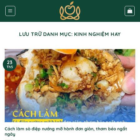
Bỏ
qua
nội
dung
LƯU TRỮ DANH MỤC:
KINH NGHIỆM HAY
23
Th5
Cách làm sò điệp nướng mỡ hành đơn giản, thơm béo ngất
ngây