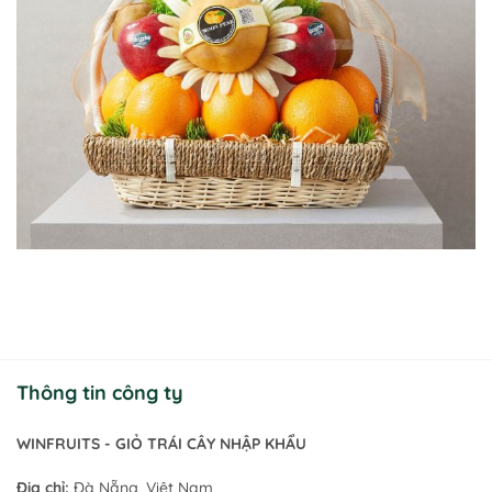
Thông tin công ty
GIỎ TRÁI CÂY NHẬP KHẨU
WINFRUITS - TRÁI CÂY NHẬP KHẨU -
WINFRUITS - GIỎ TRÁI CÂY NHẬP KHẨU
Địa chỉ:
Đà Nẵng, Việt Nam