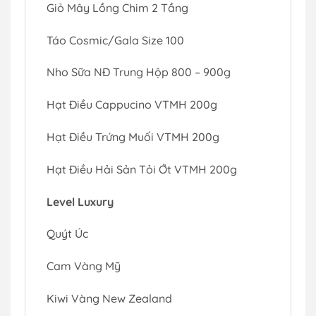
Giỏ Mây Lồng Chim 2 Tầng
Táo Cosmic/Gala Size 100
Nho Sữa NĐ Trung Hộp 800 – 900g
Hạt Điều Cappucino VTMH 200g
Hạt Điều Trứng Muối VTMH 200g
Hạt Điều Hải Sản Tỏi Ớt VTMH 200g
Level Luxury
Quýt Úc
Cam Vàng Mỹ
Kiwi Vàng New Zealand