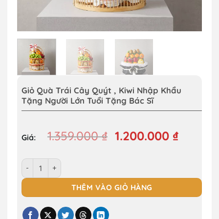
Giỏ Quà Trái Cây Quýt , Kiwi Nhập Khẩu
Tặng Người Lớn Tuổi Tặng Bác Sĩ
Giá
Giá
1.359.000
₫
1.200.000
₫
gốc
hiện
là:
tại
Giỏ Quà Trái Cây Quýt , Kiwi Nhập Khẩu Tặng Người Lớn Tuổ
1.359.000 ₫.
là:
1.200.0
THÊM VÀO GIỎ HÀNG