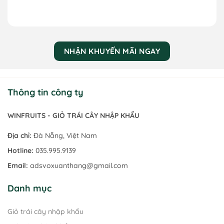
NHẬN KHUYẾN MÃI NGAY
Thông tin công ty
GIỎ TRÁI CÂY NHẬP KHẨU
WINFRUITS - TRÁI CÂY NHẬP KHẨU -
WINFRUITS - GIỎ TRÁI CÂY NHẬP KHẨU
Địa chỉ:
Đà Nẵng, Việt Nam
Hotline:
035.995.9139
Email:
adsvoxuanthang@gmail.com
Danh mục
Giỏ trái cây nhập khẩu