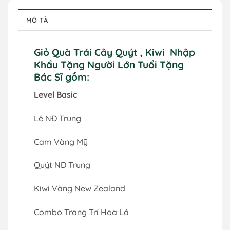
MÔ TẢ
Giỏ Quà Trái Cây Quýt , Kiwi Nhập
Khẩu Tặng Người Lớn Tuổi Tặng
Bác Sĩ gồm:
Level Basic
Lê NĐ Trung
Cam Vàng Mỹ
Quýt NĐ Trung
Kiwi Vàng New Zealand
Combo Trang Trí Hoa Lá