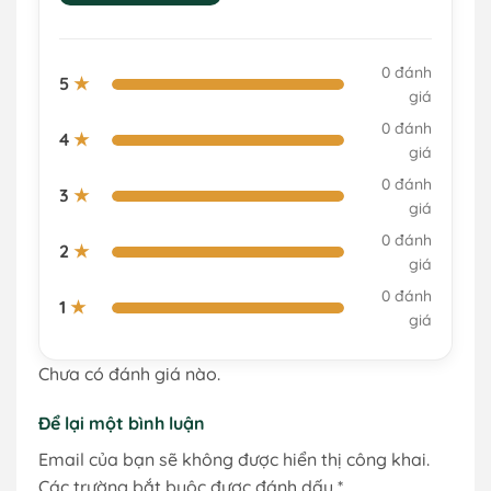
0 đánh
5
★
giá
0 đánh
4
★
giá
0 đánh
3
★
giá
0 đánh
2
★
giá
0 đánh
1
★
giá
Chưa có đánh giá nào.
Để lại một bình luận
Email của bạn sẽ không được hiển thị công khai.
Các trường bắt buộc được đánh dấu
*